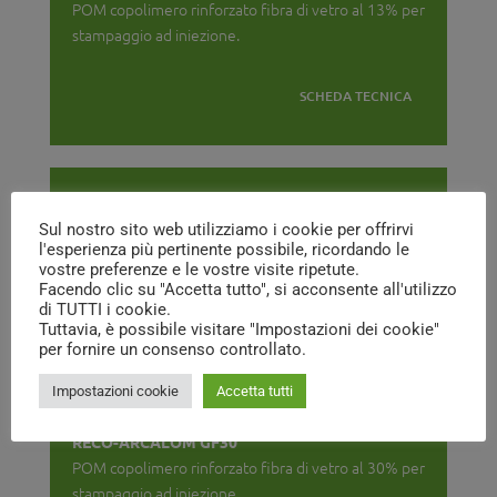
POM copolimero rinforzato fibra di vetro al 13% per
stampaggio ad iniezione.
SCHEDA TECNICA
RECO-ARCALOM GF20
Sul nostro sito web utilizziamo i cookie per offrirvi
POM copolimero rinforzato fibra di vetro al 20% per
l'esperienza più pertinente possibile, ricordando le
stampaggio ad iniezione.
vostre preferenze e le vostre visite ripetute.
Facendo clic su "Accetta tutto", si acconsente all'utilizzo
di TUTTI i cookie.
SCHEDA TECNICA
Tuttavia, è possibile visitare "Impostazioni dei cookie"
per fornire un consenso controllato.
Impostazioni cookie
Accetta tutti
RECO-ARCALOM GF30
POM copolimero rinforzato fibra di vetro al 30% per
stampaggio ad iniezione.