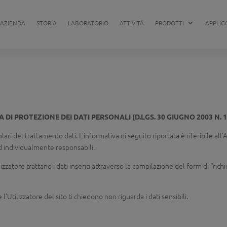
AZIENDA
STORIA
LABORATORIO
ATTIVITÀ
PRODOTTI
APPLIC
 DI PROTEZIONE DEI DATI PERSONALI (D.LGS. 30 GIUGNO 2003 N. 1
olari del trattamento dati. L’informativa di seguito riportata è riferibile all’
ed individualmente responsabili.
tilizzatore trattano i dati inseriti attraverso la compilazione del form di “ric
 e l’Utilizzatore del sito ti chiedono non riguarda i dati sensibili.