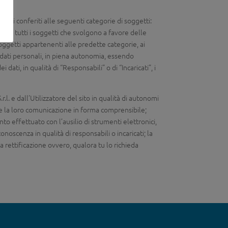
sonali conferiti alle seguenti categorie di soggetti:
erale tutti i soggetti che svolgono a favore delle
 soggetti appartenenti alle predette categorie, ai
ei dati personali, in piena autonomia, essendo
dati, in qualità di “Responsabili” o di “Incaricati”, i
.r.l. e dall’Utilizzatore del sito in qualità di autonomi
, e la loro comunicazione in forma comprensibile;
nto effettuato con l’ausilio di strumenti elettronici,
oscenza in qualità di responsabili o incaricati; la
a rettificazione ovvero, qualora tu lo richieda