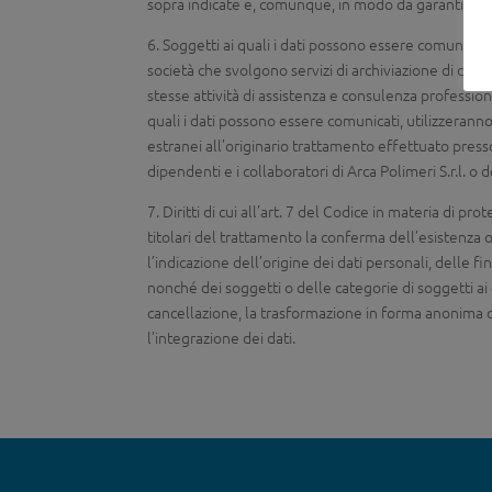
sopra indicate e, comunque, in modo da garantire la s
6. Soggetti ai quali i dati possono essere comunicati:
società che svolgono servizi di archiviazione di docum
stesse attività di assistenza e consulenza profession
quali i dati possono essere comunicati, utilizzeranno 
estranei all’originario trattamento effettuato presso A
dipendenti e i collaboratori di Arca Polimeri S.r.l. o d
7. Diritti di cui all’art. 7 del Codice in materia di pr
titolari del trattamento la conferma dell’esistenza 
l’indicazione dell’origine dei dati personali, delle f
nonché dei soggetti o delle categorie di soggetti ai 
cancellazione, la trasformazione in forma anonima o i
l’integrazione dei dati.