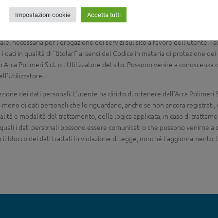
icurezza e la riservatezza dei dati stessi.
Impostazioni cookie
Accetta tutti
 Arca Polimeri S.r.l. e l’Utilizzatore del sito potranno comunicare i dati per
enti; società di revisione contabile e di certificazione di bilancio e in gen
ale, necessaria per l’erogazione dei servizi sul sito a favore dell’utente. I
i dati in qualità di “titolari” ai sensi del Codice in materia di protezione d
rca Polimeri S.r.l. o l’Utilizzatore del sito. Possono venire a conoscenza dei 
ell’Utilizzatore.
otezione dei dati personali: L’utente ha diritto di ottenere dall’Arca Polimeri S
o meno di dati personali che lo riguardano, anche se non ancora registrati
inalità e modalità del trattamento, della logica applicata, in caso di trattame
quali i dati personali possono essere comunicati o che possono venirne a con
l blocco dei dati trattati in violazione di legge, nonché l’aggiornamento, l